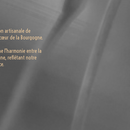
on artisanale de
u cœur de la Bourgogne.
e l’harmonie entre la
ne, reflétant notre
ce.